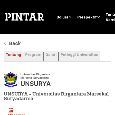
Tent
Solusi
Perspektif
Kam
Back
Tentang
Program
Galeri
Petinggi Universitas
UNSURYA - Universitas Dirgantara Marsekal
Suryadarma