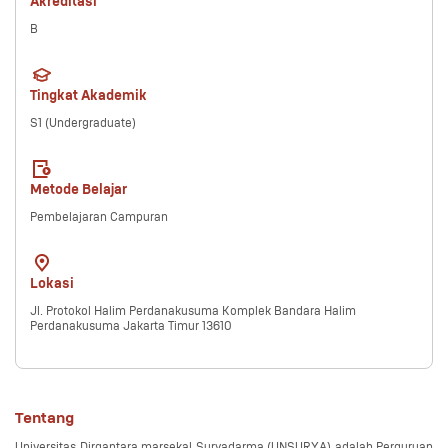
Akreditasi
B
Tingkat Akademik
S1 (Undergraduate)
Metode Belajar
Pembelajaran Campuran
Lokasi
Jl. Protokol Halim Perdanakusuma Komplek Bandara Halim
Perdanakusuma Jakarta Timur 13610
Tentang
Universitas Dirgantara marsekal Suryadarma (UNSURYA) adalah Perguruan 