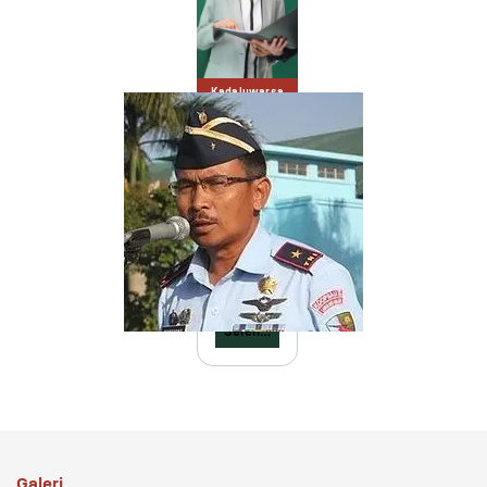
Kadaluwarsa
Law
UNSURYA - Universitas Dirgantara Marsekal Suryadarma
Kota Administrasi Jakarta Timur, Indonesia
Pembelajaran Fleksibel
Rp 8 Juta
Per Semester
Selengkapnya
Galeri