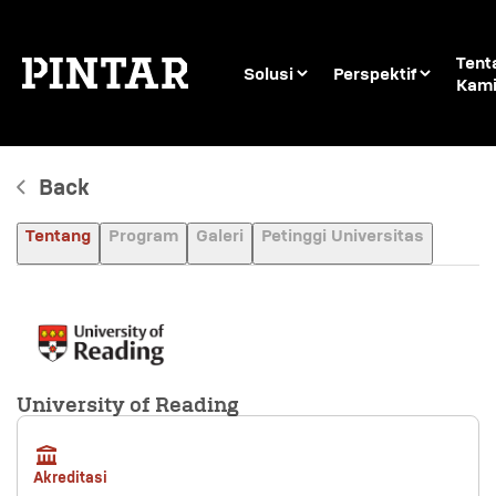
Tent
Solusi
Perspektif
Kam
Back
Tentang
Program
Galeri
Petinggi Universitas
University of Reading
Akreditasi