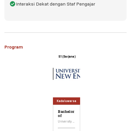
Interaksi Dekat dengan Staf Pengajar
Program
S1 (Sarjana)
Kadaluwarsa
Bachelor
of
Economics
University of New England