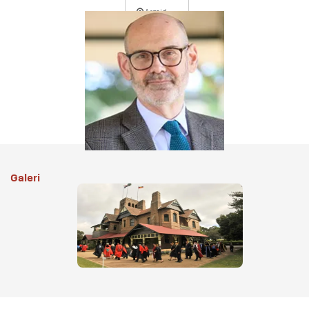
Armidale, Australia
Pembelajaran Campuran
Rp 242 Juta
Per Semester
Selengkapnya
Galeri