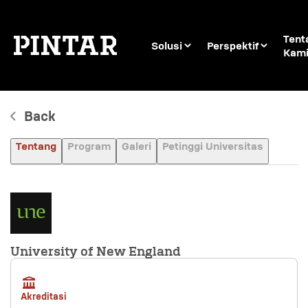
Tent
Solusi
Perspektif
Kam
Back
Tentang
Program
Galeri
Petinggi Universitas
University of New England
Akreditasi